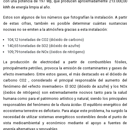
con una potencia de 197 Wp, que producen aproximadamente 213.000,00
kWh de energía limpia al año.
Estos son algunos de los números que fotografían la instalación. A partir
de estas cifras, también es posible determinar cuántas sustancias
nocivas no se emiten a la atmósfera gracias a esta instalación:
104,12 toneladas de CO2 (dióxido de carbono)
140,65 toneladas de SO2 (dióxido de azufre)
109,79 toneladas de NOx (óxidos de nitrógeno)
La producción de electricidad a partir de combustibles fósiles,
principalmente petróleo, provoca la emisión de contaminantes y gases de
efecto invernadero. Entre estos gases, el más destacado es el dióxido de
carbono CO2 , considerado el principal responsable del aumento del
fenómeno del «efecto invernadero». El SO2 (dióxido de azufre) y los NOx
(óxidos de nitrógeno) son extremadamente nocivos tanto para la salud
humana como para el patrimonio artístico y natural, siendo los principales
responsables del fenómeno de la «lluvia ácida». El equilibrio energético del
ecosistema terrestre es deficitario. Para atajar este problema, ha surgido la
necesidad de utilizar sistemas energéticos sostenibles desde el punto de
vista medioambiental y económico mediante el apoyo a fuentes de
energía alternativas y renovables.