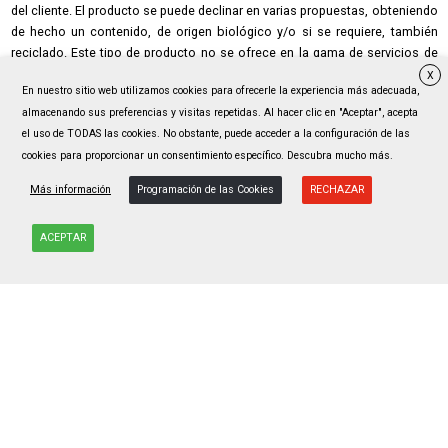
del cliente. El producto se puede declinar en varias propuestas, obteniendo
de hecho un contenido, de origen biológico y/o si se requiere, también
reciclado. Este tipo de producto no se ofrece en la gama de servicios de
stock, sino sólo bajo pedido.
X
En nuestro sitio web utilizamos cookies para ofrecerle la experiencia más adecuada,
Hasta la fecha, los tipos de materiales químicos que utilizamos para esta
almacenando sus preferencias y visitas repetidas. Al hacer clic en "Aceptar", acepta
gama sitúan nuestros productos en la categoría de »Química Verde».
el uso de TODAS las cookies. No obstante, puede acceder a la configuración de las
cookies para proporcionar un consentimiento específico. Descubra mucho más.
Risultati-Beta-Analytic-su-art.-NATURAL
Más información
Programación de las Cookies
RECHAZAR
ACEPTAR
Novartiplast Italia S.p.A.