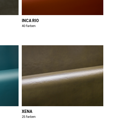
INCA RIO
40 farben
XENA
25 farben