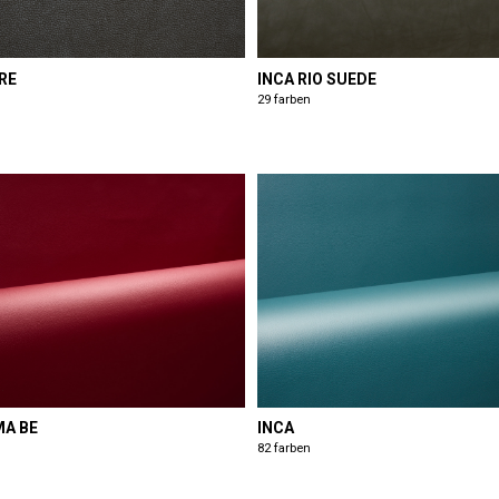
RE
INCA RIO SUEDE
29 farben
MA BE
INCA
82 farben