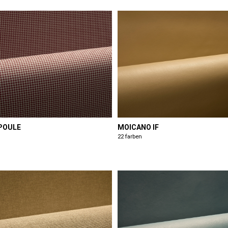
 POULE
MOICANO IF
22 farben