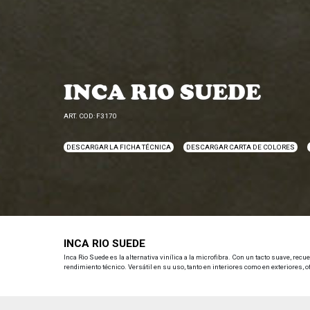
INCA RIO SUEDE
ART. COD: F3170
DESCARGAR LA FICHA TÉCNICA
DESCARGAR CARTA DE COLORES
INCA RIO SUEDE
Inca Rio Suede es la alternativa vinílica a la microfibra. Con un tacto suave, recu
rendimiento técnico. Versátil en su uso, tanto en interiores como en exteriores, of