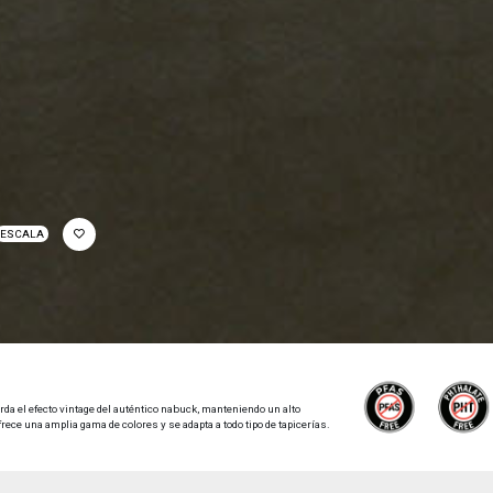
ESCALA
erda el efecto vintage del auténtico nabuck, manteniendo un alto
rece una amplia gama de colores y se adapta a todo tipo de tapicerías.