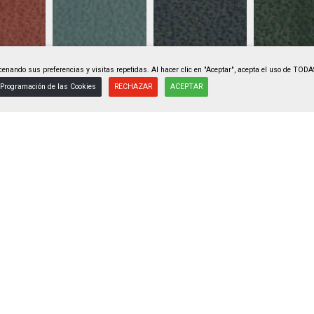
enando sus preferencias y visitas repetidas. Al hacer clic en "Aceptar", acepta el uso de TODA
Programación de las Cookies
RECHAZAR
ACEPTAR
13922
F317013923
F317013924
F317013