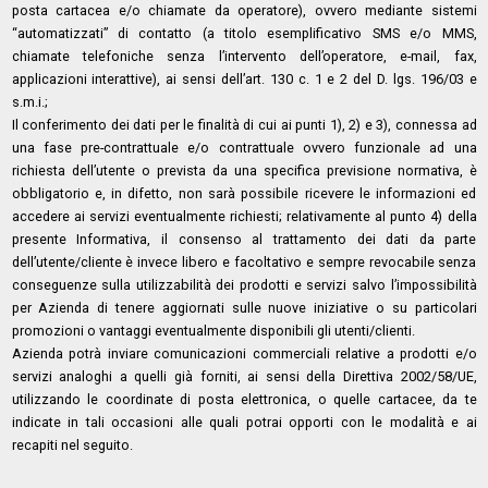
posta cartacea e/o chiamate da operatore), ovvero mediante sistemi
“automatizzati” di contatto (a titolo esemplificativo SMS e/o MMS,
chiamate telefoniche senza l’intervento dell’operatore, e-mail, fax,
applicazioni interattive), ai sensi dell’art. 130 c. 1 e 2 del D. lgs. 196/03 e
s.m.i.;
Il conferimento dei dati per le finalità di cui ai punti 1), 2) e 3), connessa ad
una fase pre-contrattuale e/o contrattuale ovvero funzionale ad una
richiesta dell’utente o prevista da una specifica previsione normativa, è
obbligatorio e, in difetto, non sarà possibile ricevere le informazioni ed
accedere ai servizi eventualmente richiesti; relativamente al punto 4) della
presente Informativa, il consenso al trattamento dei dati da parte
dell’utente/cliente è invece libero e facoltativo e sempre revocabile senza
conseguenze sulla utilizzabilità dei prodotti e servizi salvo l’impossibilità
per Azienda di tenere aggiornati sulle nuove iniziative o su particolari
promozioni o vantaggi eventualmente disponibili gli utenti/clienti.
Azienda potrà inviare comunicazioni commerciali relative a prodotti e/o
servizi analoghi a quelli già forniti, ai sensi della Direttiva 2002/58/UE,
utilizzando le coordinate di posta elettronica, o quelle cartacee, da te
indicate in tali occasioni alle quali potrai opporti con le modalità e ai
recapiti nel seguito.