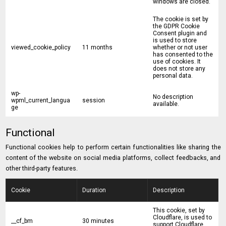
windows are closed.
The cookie is set by
the GDPR Cookie
Consent plugin and
is used to store
viewed_cookie_policy
11 months
whether or not user
has consented to the
use of cookies. It
does not store any
personal data.
wp-
No description
wpml_current_langua
session
available.
ge
Functional
Functional cookies help to perform certain functionalities like sharing the
content of the website on social media platforms, collect feedbacks, and
other third-party features.
Cookie
Duration
Description
This cookie, set by
Cloudflare, is used to
__cf_bm
30 minutes
support Cloudflare