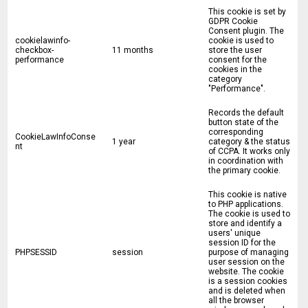
This cookie is set by
GDPR Cookie
Consent plugin. The
cookielawinfo-
cookie is used to
checkbox-
11 months
store the user
performance
consent for the
cookies in the
category
"Performance".
Records the default
button state of the
corresponding
CookieLawInfoConse
1 year
category & the status
nt
of CCPA. It works only
in coordination with
the primary cookie.
This cookie is native
to PHP applications.
The cookie is used to
store and identify a
users' unique
session ID for the
PHPSESSID
session
purpose of managing
user session on the
website. The cookie
is a session cookies
and is deleted when
all the browser