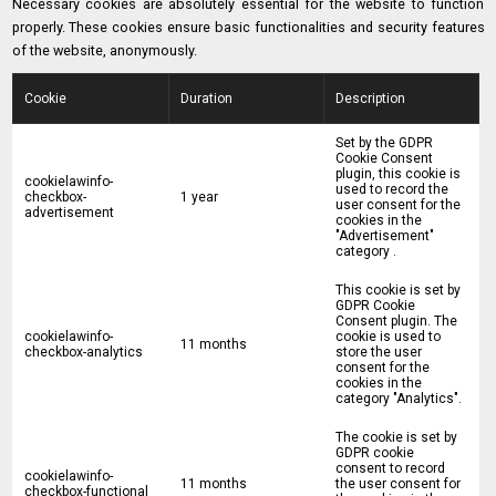
Necessary cookies are absolutely essential for the website to function
properly. These cookies ensure basic functionalities and security features
of the website, anonymously.
Cookie
Duration
Description
Set by the GDPR
Cookie Consent
plugin, this cookie is
cookielawinfo-
used to record the
checkbox-
1 year
user consent for the
advertisement
cookies in the
"Advertisement"
category .
This cookie is set by
GDPR Cookie
Consent plugin. The
cookielawinfo-
cookie is used to
11 months
checkbox-analytics
store the user
consent for the
cookies in the
category "Analytics".
The cookie is set by
GDPR cookie
consent to record
cookielawinfo-
11 months
the user consent for
checkbox-functional