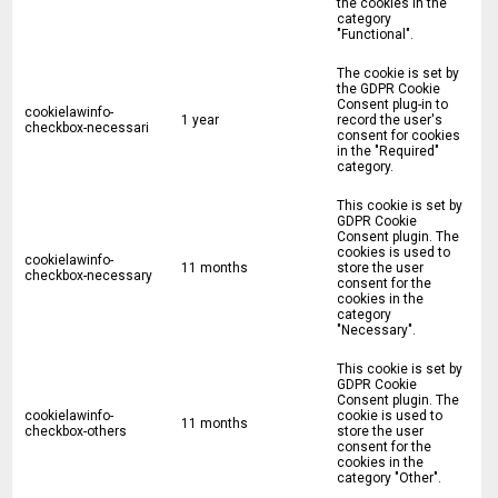
the cookies in the
category
"Functional".
The cookie is set by
the GDPR Cookie
Consent plug-in to
cookielawinfo-
1 year
record the user's
checkbox-necessari
consent for cookies
in the "Required"
category.
This cookie is set by
GDPR Cookie
Consent plugin. The
cookies is used to
cookielawinfo-
11 months
store the user
checkbox-necessary
consent for the
cookies in the
category
"Necessary".
This cookie is set by
GDPR Cookie
Consent plugin. The
cookielawinfo-
cookie is used to
11 months
checkbox-others
store the user
consent for the
cookies in the
category "Other".