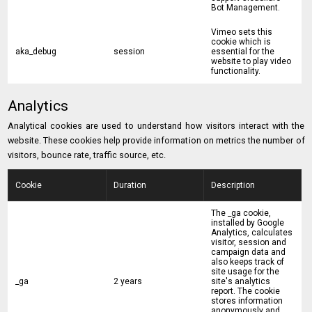
Bot Management.
Vimeo sets this
cookie which is
aka_debug
session
essential for the
website to play video
functionality.
Analytics
Analytical cookies are used to understand how visitors interact with the
website. These cookies help provide information on metrics the number of
visitors, bounce rate, traffic source, etc.
Cookie
Duration
Description
The _ga cookie,
installed by Google
Analytics, calculates
visitor, session and
campaign data and
also keeps track of
site usage for the
_ga
2 years
site's analytics
report. The cookie
stores information
anonymously and