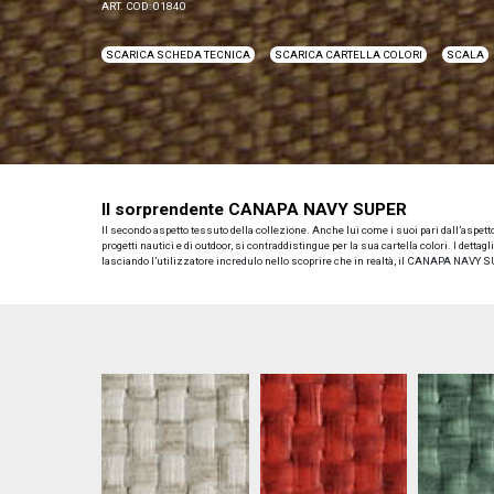
ART. COD: 01840
SCARICA SCHEDA TECNICA
SCARICA CARTELLA COLORI
SCALA
Il sorprendente CANAPA NAVY SUPER
Il secondo aspetto tessuto della collezione. Anche lui come i suoi pari dall’aspetto
progetti nautici e di outdoor, si contraddistingue per la sua cartella colori. I detta
lasciando l’utilizzatore incredulo nello scoprire che in realtà, il CANAPA NAVY S