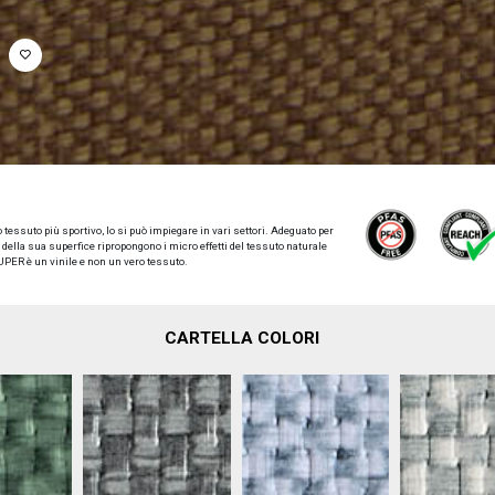
 tessuto più sportivo, lo si può impiegare in vari settori. Adeguato per
gli della sua superfice ripropongono i micro effetti del tessuto naturale
UPER è un vinile e non un vero tessuto.
CARTELLA COLORI