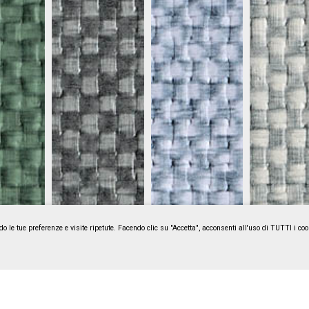
do le tue preferenze e visite ripetute. Facendo clic su "Accetta", acconsenti all'uso di TUTTI i c